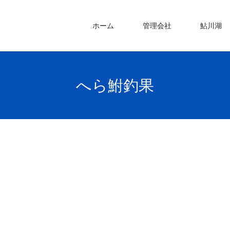
ホーム
管理会社
鮎川湖
へら鮒釣果