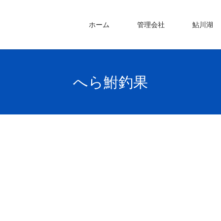
ホーム
管理会社
鮎川湖
へら鮒釣果