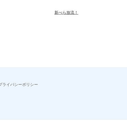
新べら放流！
プライバシーポリシー
】