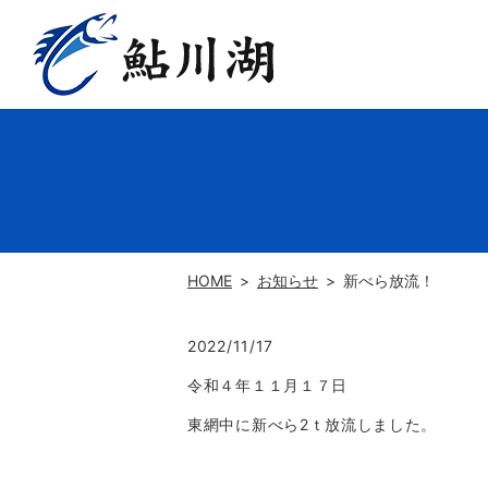
HOME
お知らせ
新べら放流！
2022/11/17
令和４年１１月１７日
東網中に新べら2ｔ放流しました。