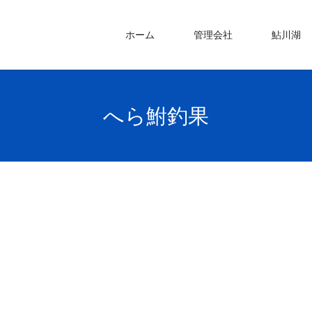
ホーム
管理会社
鮎川湖
へら鮒釣果