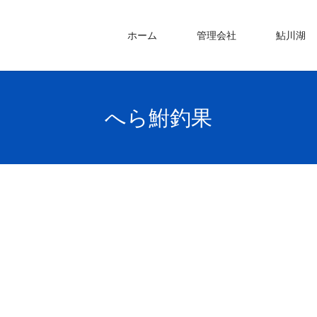
ホーム
管理会社
鮎川湖
へら鮒釣果