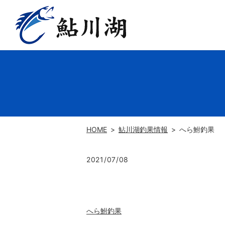
HOME
鮎川湖釣果情報
へら鮒釣果
2021/07/08
へら鮒釣果