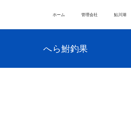
ホーム
管理会社
鮎川湖
へら鮒釣果