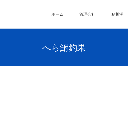
ホーム
管理会社
鮎川湖
へら鮒釣果