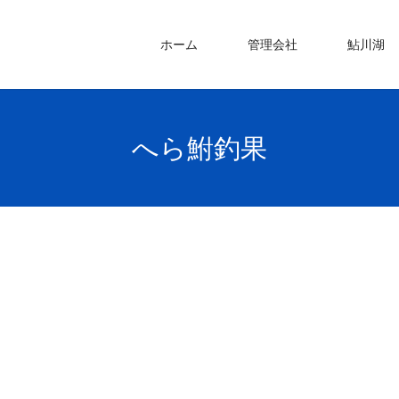
ホーム
管理会社
鮎川湖
へら鮒釣果