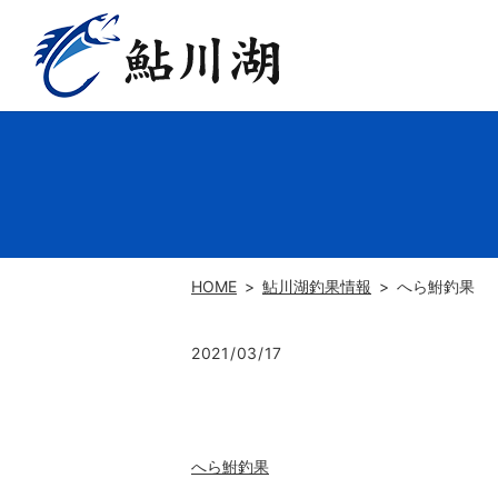
HOME
鮎川湖釣果情報
へら鮒釣果
2021/03/17
へら鮒釣果