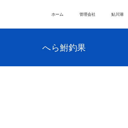
ホーム
管理会社
鮎川湖
へら鮒釣果