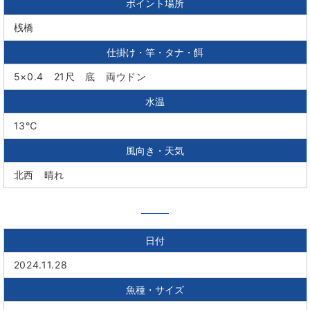
ポイント場所
桟橋
仕掛け・竿・タナ・餌
5×0.4 21尺 底 両ウドン
水温
13℃
風向き・天気
北西 晴れ
日付
2024.11.28
魚種・サイズ