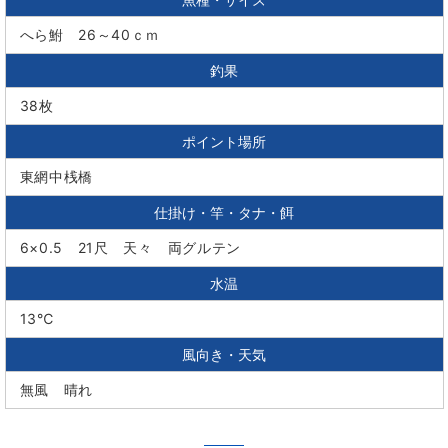
へら鮒 26～40ｃｍ
釣果
38枚
ポイント場所
東網中桟橋
仕掛け・竿・タナ・餌
6×0.5 21尺 天々 両グルテン
水温
13℃
風向き・天気
無風 晴れ