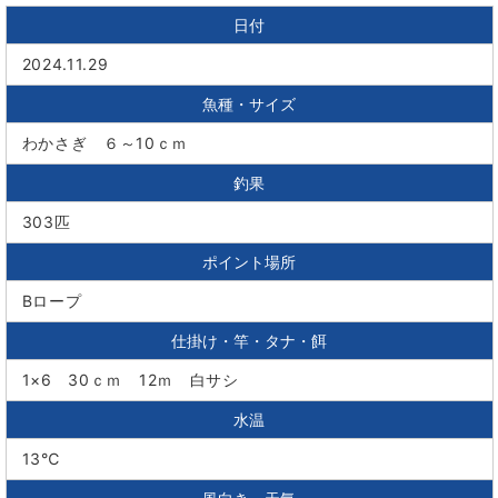
日付
2024.11.29
魚種・サイズ
わかさぎ ６～10ｃｍ
釣果
303匹
ポイント場所
Bロープ
仕掛け・竿・タナ・餌
1×6 30ｃｍ 12ｍ 白サシ
水温
13℃