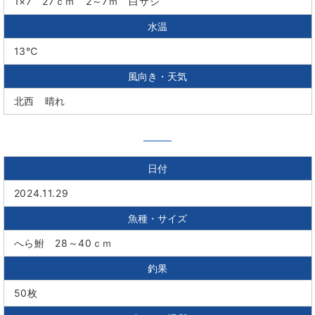
1×7 27ｃｍ 2～7ｍ 白サシ
水温
13℃
風向き・天気
北西 晴れ
日付
2024.11.29
魚種・サイズ
へら鮒 28～40ｃｍ
釣果
50枚