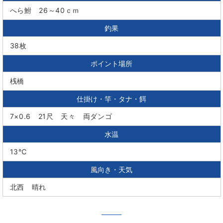
へら鮒 26～40ｃｍ
釣果
38枚
ポイント場所
桟橋
仕掛け・竿・タナ・餌
7×0.6 21尺 天々 両ダンゴ
水温
13℃
風向き・天気
北西 晴れ