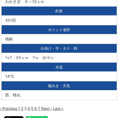
わかさぎ ６～10ｃｍ
釣果
431匹
ポイント場所
桟橋
仕掛け・竿・タナ・餌
1×7 35ｃｍ 7ｍ 白サシ
水温
14℃
風向き・天気
西 晴れ
‹ Previous
1
2
3
4
5
6
7
Next ›
Last »