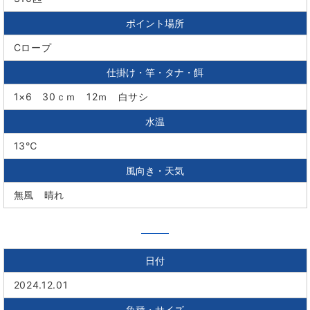
ポイント場所
Cロープ
仕掛け・竿・タナ・餌
1×6 30ｃｍ 12ｍ 白サシ
水温
13℃
風向き・天気
無風 晴れ
日付
2024.12.01
魚種・サイズ