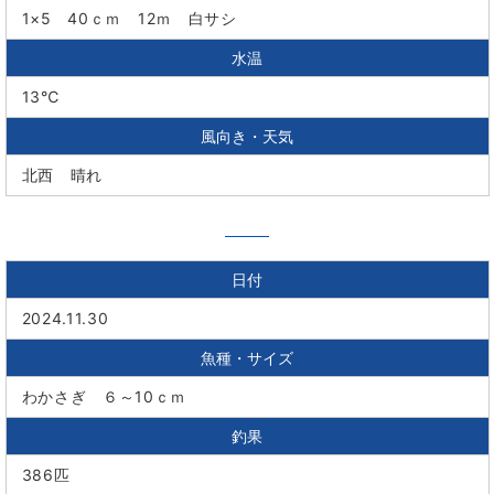
1×5 40ｃｍ 12ｍ 白サシ
水温
13℃
風向き・天気
北西 晴れ
日付
2024.11.30
魚種・サイズ
わかさぎ ６～10ｃｍ
釣果
386匹